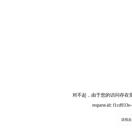
对不起，由于您的访问存在安
request-id: f1cd933
误报反